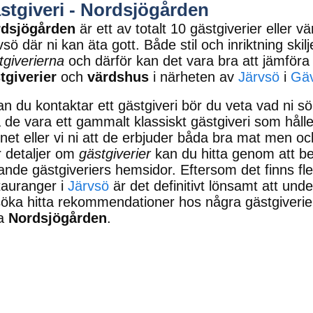
stgiveri - Nordsjögården
dsjögården
är ett av totalt 10 gästgiverier eller v
vsö där ni kan äta gott. Både stil och inriktning skil
tgiverierna
och därför kan det vara bra att jämför
tgiverier
och
värdshus
i närheten av
Järvsö
i
Gäv
an du kontaktar ett gästgiveri bör du veta vad ni sö
 de vara ett gammalt klassiskt gästgiveri som håller
tnet eller vi ni att de erbjuder båda bra mat men ock
 detaljer om
gästgiverier
kan du hitta genom att 
nande gästgiveriers hemsidor. Eftersom det finns fl
tauranger i
Järvsö
är det definitivt lönsamt att und
söka hitta rekommendationer hos några gästgiveri
ra
Nordsjögården
.