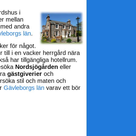
ärdshus i
jer mellan
a med andra
leborgs län
.
ker för något.
 till i en vacker herrgård nära
så har tillgängliga hotellrum.
besöka
Nordsjögården
eller
era
gästgiverier
och
ersöka stil och maten och
er
Gävleborgs län
varav ett bör