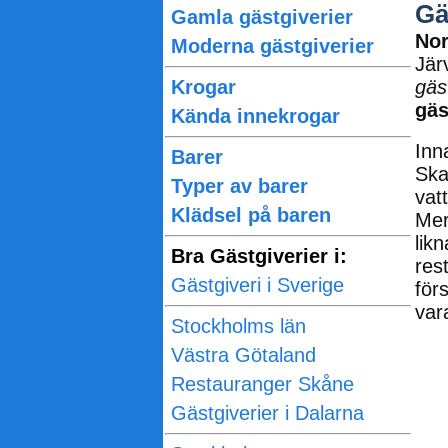
Gä
Gamla gästgiverier
Nor
Moderna gästgiverier
Jär
Krogar
gäs
gäs
Kända innekrogar
Inn
Barer
Ska
Typer av barer
vat
Klädsel på baren
Mer
lik
Bra Gästgiverier i:
res
Gästgiveri i Sverige
för
va
Stockholms län
Västra Götaland
Restauranger Skåne
Gästgiverier i Dalarna